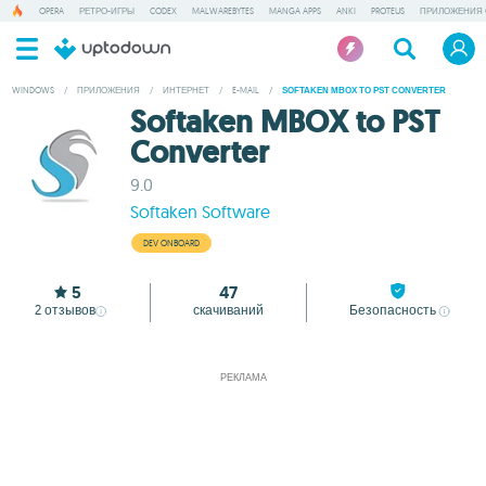
OPERA
РЕТРО-ИГРЫ
CODEX
MALWAREBYTES
MANGA APPS
ANKI
PROTEUS
ПРИЛОЖЕНИЯ 
WINDOWS
/
ПРИЛОЖЕНИЯ
/
ИНТЕРНЕТ
/
E-MAIL
/
SOFTAKEN MBOX TO PST CONVERTER
Softaken MBOX to PST
Converter
9.0
Softaken Software
DEV ONBOARD
5
47
2
отзывов
скачиваний
Безопасность
РЕКЛАМА