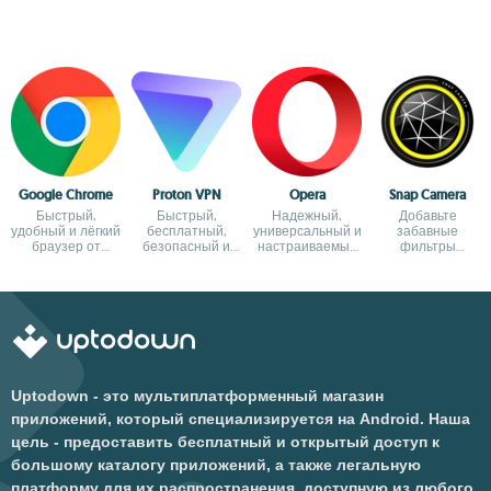
Google Chrome
Proton VPN
Opera
Snap Camera
Быстрый,
Быстрый,
Надежный,
Добавьте
удобный и лёгкий
бесплатный,
универсальный и
забавные
браузер от
безопасный и
настраиваемый
фильтры
Google
неограниченный
браузер
Snapchat к
VPN
камере в вашем
ПК
Uptodown - это мультиплатформенный магазин
приложений, который специализируется на Android. Наша
цель - предоставить бесплатный и открытый доступ к
большому каталогу приложений, а также легальную
платформу для их распространения, доступную из любого