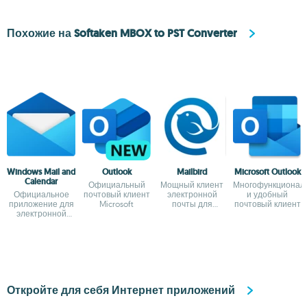
Похожие на Softaken MBOX to PST Converter
Windows Mail and
Outlook
Mailbird
Microsoft Outlook
Calendar
Официальный
Мощный клиент
Многофункционал
Официальное
почтовый клиент
электронной
и удобный
приложение для
Microsoft
почты для
почтовый клиент
электронной
Windows
почты и
календаря в
Windows
Откройте для себя Интернет приложений