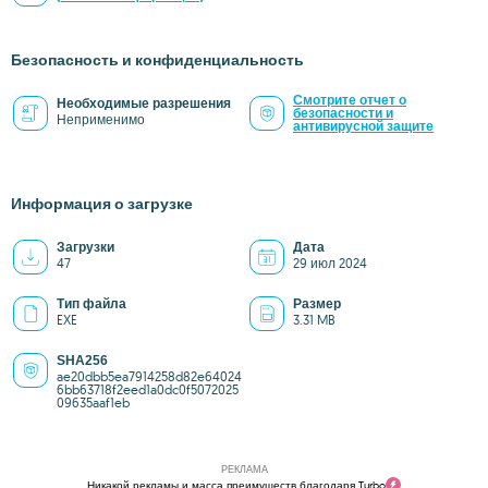
Безопасность и конфиденциальность
Смотрите отчет о
Необходимые разрешения
безопасности и
Неприменимо
антивирусной защите
Информация о загрузке
Загрузки
Дата
47
29 июл 2024
Тип файла
Размер
EXE
3.31 MB
SHA256
ae20dbb5ea7914258d82e64024
6bb63718f2eed1a0dc0f5072025
09635aaf1eb
РЕКЛАМА
Никакой рекламы и масса преимуществ благодаря Turbo